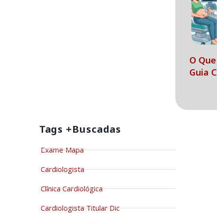
O Que 
Guia 
Tags +buscadas
Exame Mapa
Cardiologista
Clínica Cardiológica
Cardiologista Titular Dic