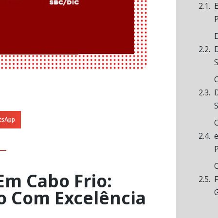
E
D
D
C
D
tsApp
C
Em Cabo Frio:
F
o Com Excelência