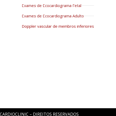
Exames de Ecocardiograma Fetal
Exames de Ecocardiograma Adulto
Doppler vascular de membros inferiores
 CARDIOCLINIC – DIREITOS RESERVADOS