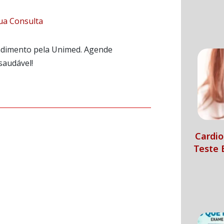
ua Consulta
endimento pela Unimed. Agende
saudável!
Cardio
Teste 