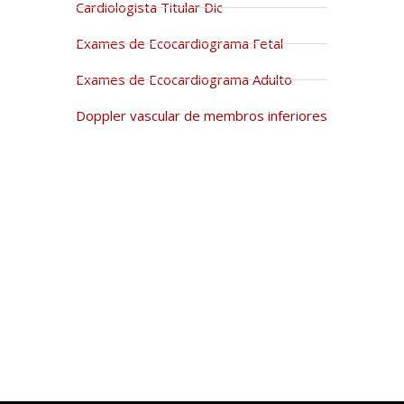
Cardiologista Titular Dic
Exames de Ecocardiograma Fetal
Exames de Ecocardiograma Adulto
Doppler vascular de membros inferiores