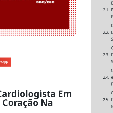
E
E
D
D
C
D
tsApp
C
ardiologista Em
u Coração Na
F