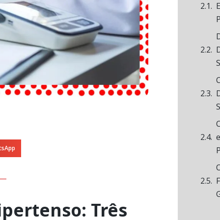
E
D
D
C
D
C
tsApp
F
ipertenso: Três