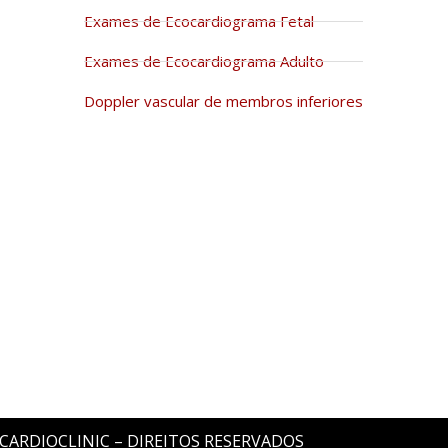
Exames de Ecocardiograma Fetal
Exames de Ecocardiograma Adulto
Doppler vascular de membros inferiores
 CARDIOCLINIC – DIREITOS RESERVADOS