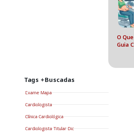
O Que 
Guia 
Tags +buscadas
Exame Mapa
Cardiologista
Clínica Cardiológica
Cardiologista Titular Dic