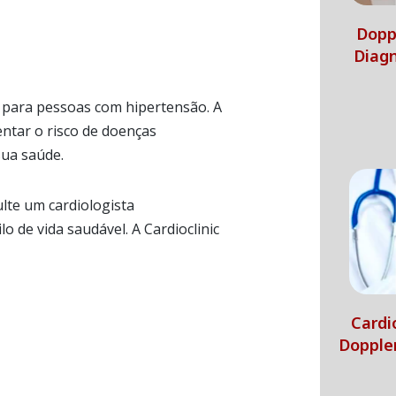
Doppl
Diagn
o para pessoas com hipertensão. A
entar o risco de doenças
sua saúde.
ulte um cardiologista
o de vida saudável. A Cardioclinic
Cardi
Dopple