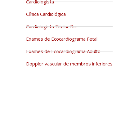
Cardiologista
Clínica Cardiológica
Cardiologista Titular Dic
Exames de Ecocardiograma Fetal
Exames de Ecocardiograma Adulto
Doppler vascular de membros inferiores