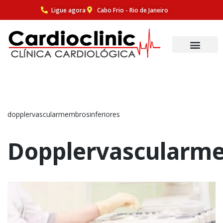
Ligue agora
Cabo Frio - Rio de Janeiro
Pular
para
o
conteúdo
dopplervascularmembrosinferiores
Dopplervascularme