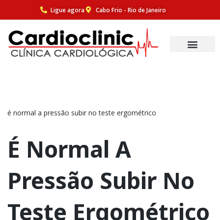
Ligue agora
Cabo Frio - Rio de Janeiro
Pular
para
o
conteúdo
é normal a pressão subir no teste ergométrico
É Normal A
Pressão Subir No
Teste Ergométrico