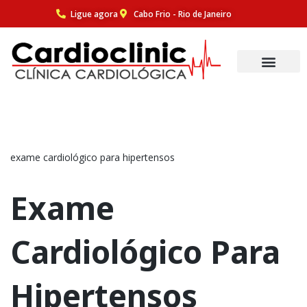
Ligue agora
Cabo Frio - Rio de Janeiro
Pular
para
o
conteúdo
exame cardiológico para hipertensos
Exame
Cardiológico Para
Hipertensos