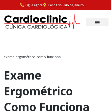
Ligue agora
Cabo Frio - Rio de Janeiro
Pular
para
o
conteúdo
exame ergométrico como funciona
Exame
Ergométrico
Como Funciona