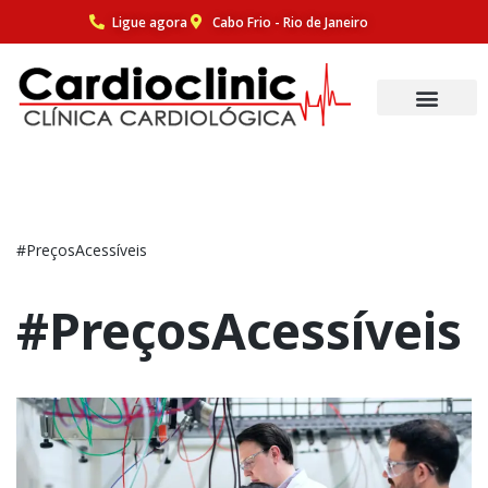
Ligue agora
Cabo Frio - Rio de Janeiro
Pular
para
o
conteúdo
#PreçosAcessíveis
#PreçosAcessíveis